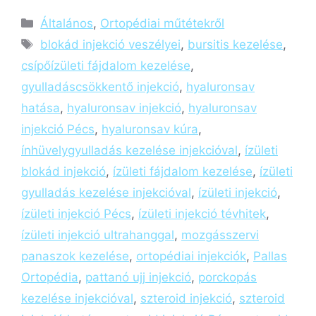
Általános
,
Ortopédiai műtétekről
blokád injekció veszélyei
,
bursitis kezelése
,
csípőízületi fájdalom kezelése
,
gyulladáscsökkentő injekció
,
hyaluronsav
hatása
,
hyaluronsav injekció
,
hyaluronsav
injekció Pécs
,
hyaluronsav kúra
,
ínhüvelygyulladás kezelése injekcióval
,
ízületi
blokád injekció
,
ízületi fájdalom kezelése
,
ízületi
gyulladás kezelése injekcióval
,
ízületi injekció
,
ízületi injekció Pécs
,
ízületi injekció tévhitek
,
ízületi injekció ultrahanggal
,
mozgásszervi
panaszok kezelése
,
ortopédiai injekciók
,
Pallas
Ortopédia
,
pattanó ujj injekció
,
porckopás
kezelése injekcióval
,
szteroid injekció
,
szteroid