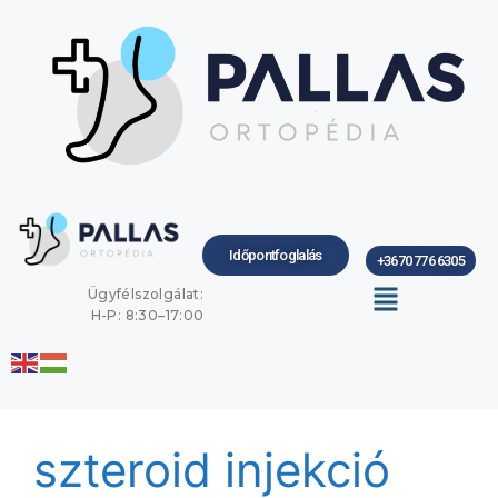
Időpontfoglalás
+3670 776 6305
Ügyfélszolgálat:
H-P: 8:30–17:00
szteroid injekció