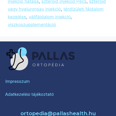
injekció hatása
,
szteroid injekció Pécs
,
szteroid
vagy hyaluronsav injekció
,
térdízületi fájdalom
kezelése
,
vállfájdalom injekció
,
viszkoszupplementáció
Impresszum
Adatkezelési tájékoztató
ortopedia@pallashealth.hu