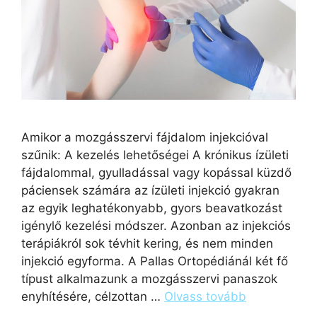
Amikor a mozgásszervi fájdalom injekcióval
szűnik: A kezelés lehetőségei A krónikus ízületi
fájdalommal, gyulladással vagy kopással küzdő
páciensek számára az ízületi injekció gyakran
az egyik leghatékonyabb, gyors beavatkozást
igénylő kezelési módszer. Azonban az injekciós
terápiákról sok tévhit kering, és nem minden
injekció egyforma. A Pallas Ortopédiánál két fő
típust alkalmazunk a mozgásszervi panaszok
enyhítésére, célzottan …
Olvass tovább