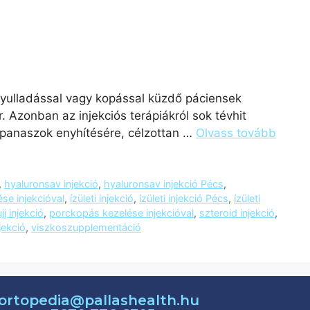
 gyulladással vagy kopással küzdő páciensek
 Azonban az injekciós terápiákról sok tévhit
i panaszok enyhítésére, célzottan …
Olvass tovább
,
hyaluronsav injekció
,
hyaluronsav injekció Pécs
,
ése injekcióval
,
ízületi injekció
,
ízületi injekció Pécs
,
ízületi
jj injekció
,
porckopás kezelése injekcióval
,
szteroid injekció
,
jekció
,
viszkoszupplementáció
ortopedia@pallashealth.hu