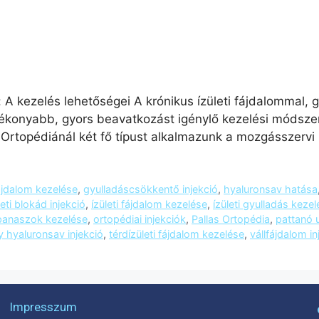
: A kezelés lehetőségei A krónikus ízületi fájdalommal,
tékonyabb, gyors beavatkozást igénylő kezelési módszer.
 Ortopédiánál két fő típust alkalmazunk a mozgásszerv
fájdalom kezelése
,
gyulladáscsökkentő injekció
,
hyaluronsav hatása
leti blokád injekció
,
ízületi fájdalom kezelése
,
ízületi gyulladás kezel
panaszok kezelése
,
ortopédiai injekciók
,
Pallas Ortopédia
,
pattanó u
y hyaluronsav injekció
,
térdízületi fájdalom kezelése
,
vállfájdalom in
Impresszum