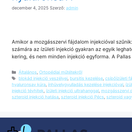
december 4, 2025
Szerző:
admin
Amikor a mozgásszervi fájdalom injekcióval szűnik
számára az ízületi injekció gyakran az egyik legha
kering, és nem minden injekció egyforma. A Pallas
Általános
,
Ortopédiai műtétekről
blokád injekció veszélyei
,
bursitis kezelése
,
csípőízületi 
hyaluronsav kúra
,
ínhüvelygyulladás kezelése injekcióval
,
ízü
injekció tévhitek
,
ízületi injekció ultrahanggal
,
mozgásszervi 
szteroid injekció hatása
,
szteroid injekció Pécs
,
szteroid vag