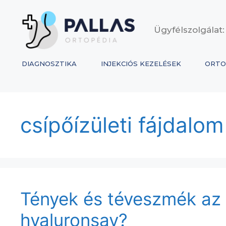
Ügyfélszolgálat:
DIAGNOSZTIKA
INJEKCIÓS KEZELÉSEK
ORTO
csípőízületi fájdalo
Tények és téveszmék az íz
hyaluronsav?