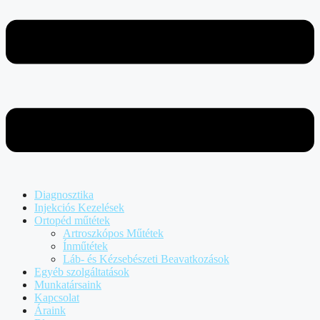
Diagnosztika
Injekciós Kezelések
Ortopéd műtétek
Artroszkópos Műtétek
Ínműtétek
Láb- és Kézsebészeti Beavatkozások
Egyéb szolgáltatások
Munkatársaink
Kapcsolat
Áraink