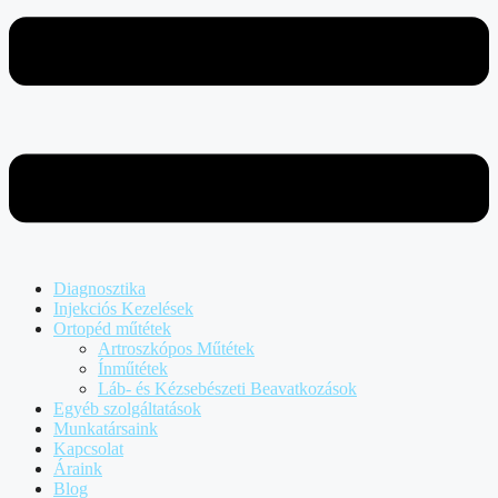
Diagnosztika
Injekciós Kezelések
Ortopéd műtétek
Artroszkópos Műtétek
Ínműtétek
Láb- és Kézsebészeti Beavatkozások
Egyéb szolgáltatások
Munkatársaink
Kapcsolat
Áraink
Blog