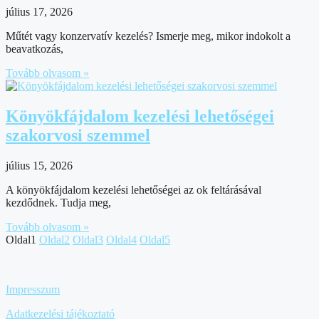
július 17, 2026
Műtét vagy konzervatív kezelés? Ismerje meg, mikor indokolt a
beavatkozás,
Tovább olvasom »
Könyökfájdalom kezelési lehetőségei
szakorvosi szemmel
július 15, 2026
A könyökfájdalom kezelési lehetőségei az ok feltárásával
kezdődnek. Tudja meg,
Tovább olvasom »
Oldal
1
Oldal
2
Oldal
3
Oldal
4
Oldal
5
Impresszum
Adatkezelési tájékoztató