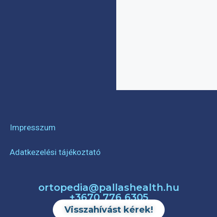
Impresszum
Adatkezelési tájékoztató
ortopedia@pallashealth.hu
+3670 776 6305
Visszahívást kérek!