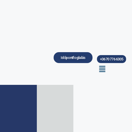
Időpontfoglalás
+3670 776 6305