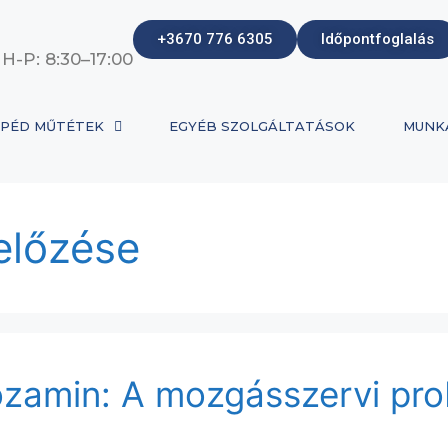
+3670 776 6305
Időpontfoglalás
 H-P: 8:30–17:00
PÉD MŰTÉTEK
EGYÉB SZOLGÁLTATÁSOK
MUNK
előzése
kozamin: A mozgásszervi p