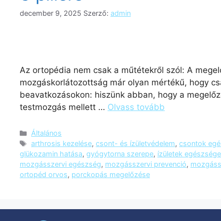
december 9, 2025
Szerző:
admin
Az ortopédia nem csak a műtétekről szól: A megel
mozgáskorlátozottság már olyan mértékű, hogy csak
beavatkozásokon: hiszünk abban, hogy a megelőz
testmozgás mellett …
Olvass tovább
Általános
arthrosis kezelése
,
csont- és ízületvédelem
,
csontok eg
glükozamin hatása
,
gyógytorna szerepe
,
ízületek egészsége
mozgásszervi egészség
,
mozgásszervi prevenció
,
mozgáss
ortopéd orvos
,
porckopás megelőzése