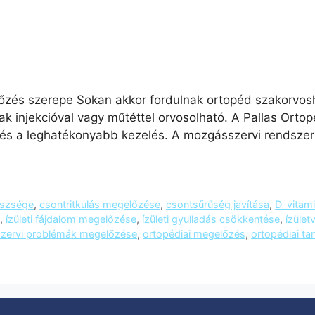
őzés szerepe Sokan akkor fordulnak ortopéd szakorvosh
 injekcióval vagy műtéttel orvosolható. A Pallas Ortopé
és a leghatékonyabb kezelés. A mozgásszervi rendszer
észsége
,
csontritkulás megelőzése
,
csontsűrűség javítása
,
D-vitam
,
ízületi fájdalom megelőzése
,
ízületi gyulladás csökkentése
,
ízüle
zervi problémák megelőzése
,
ortopédiai megelőzés
,
ortopédiai t