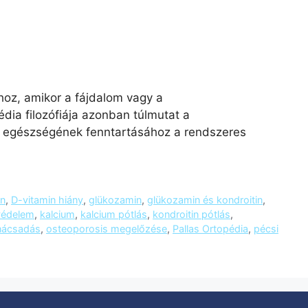
oz, amikor a fájdalom vagy a
dia filozófiája azonban túlmutat a
 egészségének fenntartásához a rendszeres
in
,
D-vitamin hiány
,
glükozamin
,
glükozamin és kondroitin
,
tvédelem
,
kalcium
,
kalcium pótlás
,
kondroitin pótlás
,
anácsadás
,
osteoporosis megelőzése
,
Pallas Ortopédia
,
pécsi