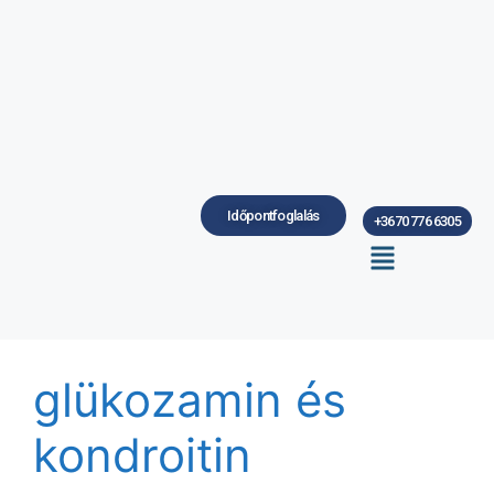
Időpontfoglalás
+3670 776 6305
glükozamin és
kondroitin