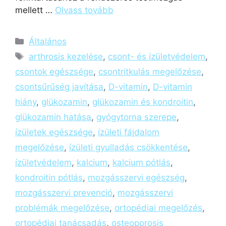
mellett …
Olvass tovább
Általános
arthrosis kezelése
,
csont- és ízületvédelem
,
csontok egészsége
,
csontritkulás megelőzése
,
csontsűrűség javítása
,
D-vitamin
,
D-vitamin
hiány
,
glükozamin
,
glükozamin és kondroitin
,
glükozamin hatása
,
gyógytorna szerepe
,
ízületek egészsége
,
ízületi fájdalom
megelőzése
,
ízületi gyulladás csökkentése
,
ízületvédelem
,
kalcium
,
kalcium pótlás
,
kondroitin pótlás
,
mozgásszervi egészség
,
mozgásszervi prevenció
,
mozgásszervi
problémák megelőzése
,
ortopédiai megelőzés
,
ortopédiai tanácsadás
,
osteoporosis