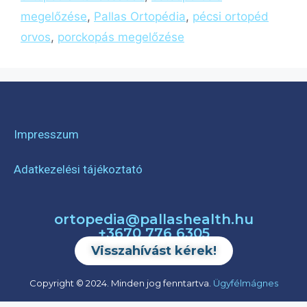
megelőzése
,
Pallas Ortopédia
,
pécsi ortopéd
orvos
,
porckopás megelőzése
Impresszum
Adatkezelési tájékoztató
ortopedia@pallashealth.hu
+3670 776 6305
Visszahívást kérek!
Copyright © 2024. Minden jog fenntartva.
Ügyfélmágnes