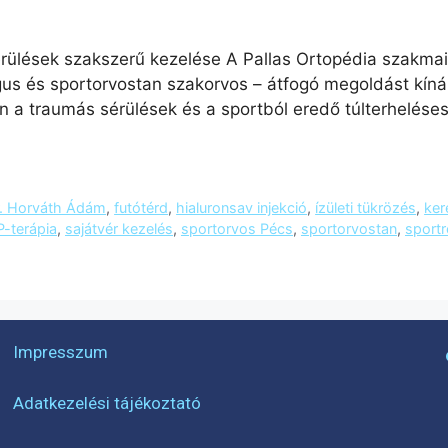
érülések szakszerű kezelése A Pallas Ortopédia szakmai
ógus és sportorvostan szakorvos – átfogó megoldást kíná
a traumás sérülések és a sportból eredő túlterheléses
r. Horváth Ádám
,
futótérd
,
hialuronsav injekció
,
ízületi tükrözés
,
ker
-terápia
,
sajátvér kezelés
,
sportorvos Pécs
,
sportorvostan
,
sportr
Impresszum
Adatkezelési tájékoztató