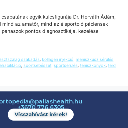
 csapatának egyik kulcsfigurája Dr. Horváth Ádám,
l mind az amatőr, mind az élsportoló páciensek
 panaszok pontos diagnosztikája, kezelése
esztszalag szakadás
,
kollagén injekció
,
meniszkusz sérülés
,
ehabilitáció
,
sportsebészet
,
sportsérülés
,
teniszkönyök
,
térd
ortopedia@pallashealth.hu
+3670 776 6305
Visszahívást kérek!