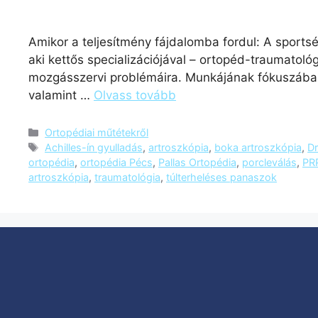
Amikor a teljesítmény fájdalomba fordul: A sports
aki kettős specializációjával – ortopéd-traumatol
mozgásszervi problémáira. Munkájának fókuszában 
valamint …
Olvass tovább
Ortopédiai műtétekről
Achilles-ín gyulladás
,
artroszkópia
,
boka artroszkópia
,
D
ortopédia
,
ortopédia Pécs
,
Pallas Ortopédia
,
porcleválás
,
PRP
artroszkópia
,
traumatológia
,
túlterheléses panaszok