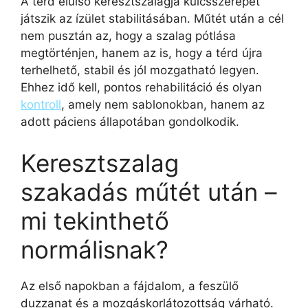
A térd elülső keresztszalagja kulcsszerepet
játszik az ízület stabilitásában. Műtét után a cél
nem pusztán az, hogy a szalag pótlása
megtörténjen, hanem az is, hogy a térd újra
terhelhető, stabil és jól mozgatható legyen.
Ehhez idő kell, pontos rehabilitáció és olyan
kontroll
, amely nem sablonokban, hanem az
adott páciens állapotában gondolkodik.
Keresztszalag
szakadás műtét után –
mi tekinthető
normálisnak?
Az első napokban a fájdalom, a feszülő
duzzanat és a mozgáskorlátozottság várható.