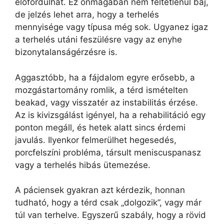
előfordulhat. Ez önmagában nem feltétlenül baj,
de jelzés lehet arra, hogy a terhelés
mennyisége vagy típusa még sok. Ugyanez igaz
a terhelés utáni feszülésre vagy az enyhe
bizonytalanságérzésre is.
Aggasztóbb, ha a fájdalom egyre erősebb, a
mozgástartomány romlik, a térd ismételten
beakad, vagy visszatér az instabilitás érzése.
Az is kivizsgálást igényel, ha a rehabilitáció egy
ponton megáll, és hetek alatt sincs érdemi
javulás. Ilyenkor felmerülhet hegesedés,
porcfelszíni probléma, társult meniscuspanasz
vagy a terhelés hibás ütemezése.
A páciensek gyakran azt kérdezik, honnan
tudható, hogy a térd csak „dolgozik”, vagy már
túl van terhelve. Egyszerű szabály, hogy a rövid