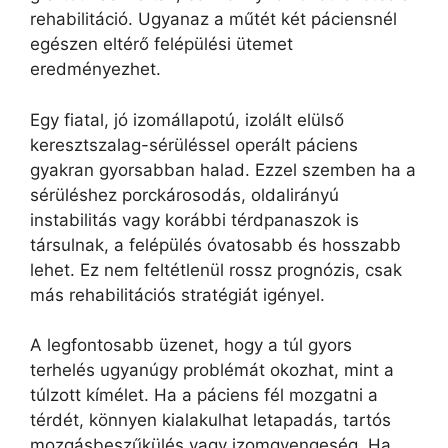
rehabilitáció. Ugyanaz a műtét két páciensnél
egészen eltérő felépülési ütemet
eredményezhet.
Egy fiatal, jó izomállapotú, izolált elülső
keresztszalag-sérüléssel operált páciens
gyakran gyorsabban halad. Ezzel szemben ha a
sérüléshez porckárosodás, oldalirányú
instabilitás vagy korábbi térdpanaszok is
társulnak, a felépülés óvatosabb és hosszabb
lehet. Ez nem feltétlenül rossz prognózis, csak
más rehabilitációs stratégiát igényel.
A legfontosabb üzenet, hogy a túl gyors
terhelés ugyanúgy problémát okozhat, mint a
túlzott kímélet. Ha a páciens fél mozgatni a
térdét, könnyen kialakulhat letapadás, tartós
mozgásbeszűkülés vagy izomgyengeség. Ha