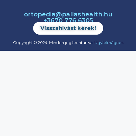
ortopedia@pallashealth.hu
+3670 776 6305
Visszahívást kérek!
Copyright © 2024. Minden jog fenntartva.
Ügyfélmágnes