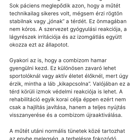
Sok páciens meglepődik azon, hogy a műtét
technikailag sikeres volt, mégsem érzi rögtön
stabilnak vagy „jónak” a térdét. Ez önmagában
nem kóros. A szervezet gyógyulási reakciója, a
lágyrészek irritációja és az izomgátlás együtt
okozza ezt az állapotot.
Gyakori az is, hogy a combizom hamar
gyengülni kezd. Ez különösen zavaró lehet
sportolóknál vagy aktív életet élőknél, mert úgy
érzik, mintha a láb „kikapcsolna”. Valójában ez a
térd körüli izmok védelmi reakciója is lehet. A
rehabilitáció egyik korai célja éppen ezért nem
csak a hajlítás javítása, hanem a teljes nyújtás
visszanyerése és a combizom újraaktiválása.
A műtét utáni normális tünetek közé tartozhat
az enyhe melegség, a terhelésre fokozódó