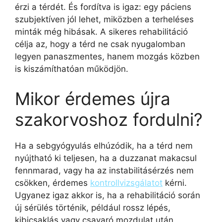
érzi a térdét. És fordítva is igaz: egy páciens
szubjektíven jól lehet, miközben a terheléses
minták még hibásak. A sikeres rehabilitáció
célja az, hogy a térd ne csak nyugalomban
legyen panaszmentes, hanem mozgás közben
is kiszámíthatóan működjön.
Mikor érdemes újra
szakorvoshoz fordulni?
Ha a sebgyógyulás elhúzódik, ha a térd nem
nyújtható ki teljesen, ha a duzzanat makacsul
fennmarad, vagy ha az instabilitásérzés nem
csökken, érdemes
kontrollvizsgálatot
kérni.
Ugyanez igaz akkor is, ha a rehabilitáció során
új sérülés történik, például rossz lépés,
kibicsaklás vagy csavaró mozdulat után