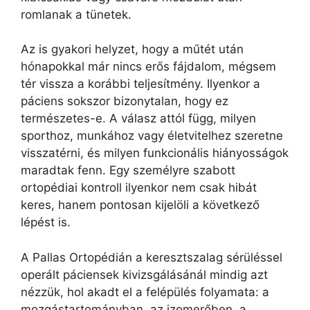
romlanak a tünetek.
Az is gyakori helyzet, hogy a műtét után
hónapokkal már nincs erős fájdalom, mégsem
tér vissza a korábbi teljesítmény. Ilyenkor a
páciens sokszor bizonytalan, hogy ez
természetes-e. A válasz attól függ, milyen
sporthoz, munkához vagy életvitelhez szeretne
visszatérni, és milyen funkcionális hiányosságok
maradtak fenn. Egy személyre szabott
ortopédiai kontroll ilyenkor nem csak hibát
keres, hanem pontosan kijelöli a következő
lépést is.
A Pallas Ortopédián a keresztszalag sérüléssel
operált páciensek kivizsgálásánál mindig azt
nézzük, hol akadt el a felépülés folyamata: a
mozgástartományban, az izomerőben, a