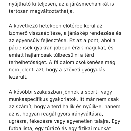
nyújtható ki teljesen, az a járásmechanikát is
tartósan megváltoztathatja.
A következő hetekben előtérbe kerül az
izomerő visszaépítése, a járáskép rendezése és
az egyensúly fejlesztése. Ez az a pont, ahol a
páciensek gyakran jobban érzik magukat, és
emiatt hajlamosak túlbecsülni a térd
terhelhetőségét. A fájdalom csökkenése még
nem jelenti azt, hogy a szöveti gyógyulás
lezárult.
A későbbi szakaszban jönnek a sport- vagy
munkaspecifikus gyakorlatok. Itt már nem csak
az számít, hogy a térd hajlik és nyúlik-e, hanem
az is, hogyan reagál gyors irányváltásra,
ugrásra, fékezésre vagy egyenetlen talajra. Egy
futballista, egy túrázó és egy fizikai munkát