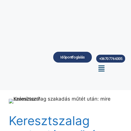
Időpontfoglalás
+3670 776 6305
Keresztszalag