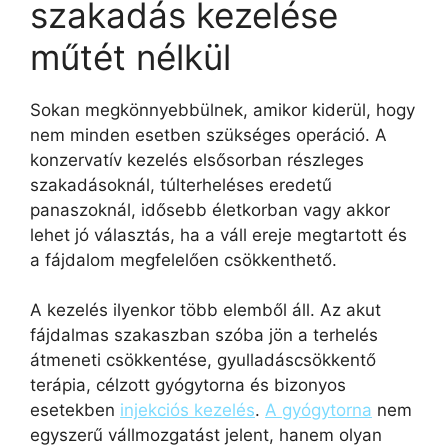
szakadás kezelése
műtét nélkül
Sokan megkönnyebbülnek, amikor kiderül, hogy
nem minden esetben szükséges operáció. A
konzervatív kezelés elsősorban részleges
szakadásoknál, túlterheléses eredetű
panaszoknál, idősebb életkorban vagy akkor
lehet jó választás, ha a váll ereje megtartott és
a fájdalom megfelelően csökkenthető.
A kezelés ilyenkor több elemből áll. Az akut
fájdalmas szakaszban szóba jön a terhelés
átmeneti csökkentése, gyulladáscsökkentő
terápia, célzott gyógytorna és bizonyos
esetekben
injekciós kezelés
.
A gyógytorna
nem
egyszerű vállmozgatást jelent, hanem olyan