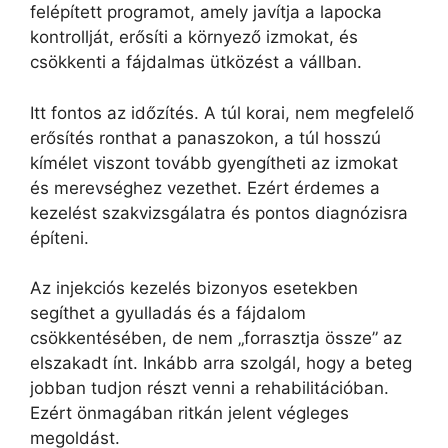
felépített programot, amely javítja a lapocka
kontrollját, erősíti a környező izmokat, és
csökkenti a fájdalmas ütközést a vállban.
Itt fontos az időzítés. A túl korai, nem megfelelő
erősítés ronthat a panaszokon, a túl hosszú
kímélet viszont tovább gyengítheti az izmokat
és merevséghez vezethet. Ezért érdemes a
kezelést szakvizsgálatra és pontos diagnózisra
építeni.
Az injekciós kezelés bizonyos esetekben
segíthet a gyulladás és a fájdalom
csökkentésében, de nem „forrasztja össze” az
elszakadt ínt. Inkább arra szolgál, hogy a beteg
jobban tudjon részt venni a rehabilitációban.
Ezért önmagában ritkán jelent végleges
megoldást.