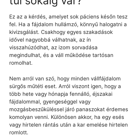
túl sokáig vár?
Ez az a kérdés, amelyet sok páciens későn tesz
fel. Ha a fájdalom hullámzó, könnyű halogatni a
kivizsgálást. Csakhogy egyes szakadások
idővel nagyobbá válhatnak, az ín
visszahúzódhat, az izom sorvadása
megindulhat, és a váll működése tartósan
romolhat.
Nem arról van szó, hogy minden vállfájdalom
sürgős műtéti eset. Arról viszont igen, hogy a
több hete vagy hónapja fennálló, éjszakai
fájdalommal, gyengeséggel vagy
mozgásbeszűküléssel járó panaszokat érdemes
komolyan venni. Különösen akkor, ha egy esés
vagy hirtelen rántás után a kar emelése hirtelen
romlott.