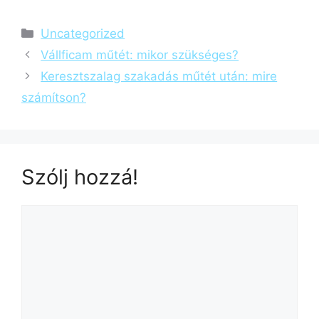
Uncategorized
Vállficam műtét: mikor szükséges?
Keresztszalag szakadás műtét után: mire
számítson?
Szólj hozzá!