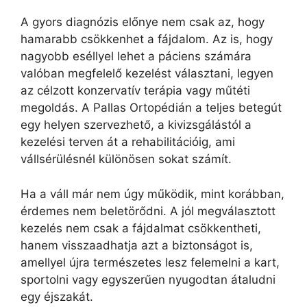
A gyors diagnózis előnye nem csak az, hogy
hamarabb csökkenhet a fájdalom. Az is, hogy
nagyobb eséllyel lehet a páciens számára
valóban megfelelő kezelést választani, legyen
az célzott konzervatív terápia vagy műtéti
megoldás. A Pallas Ortopédián a teljes betegút
egy helyen szervezhető, a kivizsgálástól a
kezelési terven át a rehabilitációig, ami
vállsérülésnél különösen sokat számít.
Ha a váll már nem úgy működik, mint korábban,
érdemes nem beletörődni. A jól megválasztott
kezelés nem csak a fájdalmat csökkentheti,
hanem visszaadhatja azt a biztonságot is,
amellyel újra természetes lesz felemelni a kart,
sportolni vagy egyszerűen nyugodtan átaludni
egy éjszakát.