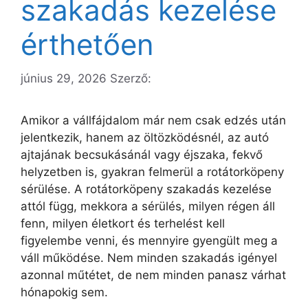
szakadás kezelése
érthetően
június 29, 2026
Szerző:
Amikor a vállfájdalom már nem csak edzés után
jelentkezik, hanem az öltözködésnél, az autó
ajtajának becsukásánál vagy éjszaka, fekvő
helyzetben is, gyakran felmerül a rotátorköpeny
sérülése. A rotátorköpeny szakadás kezelése
attól függ, mekkora a sérülés, milyen régen áll
fenn, milyen életkort és terhelést kell
figyelembe venni, és mennyire gyengült meg a
váll működése. Nem minden szakadás igényel
azonnal műtétet, de nem minden panasz várhat
hónapokig sem.