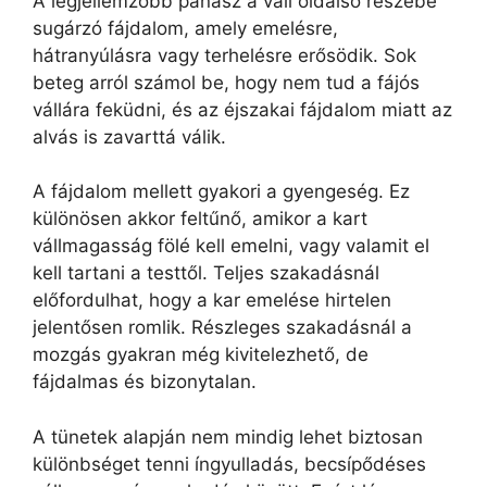
A legjellemzőbb panasz a váll oldalsó részébe
sugárzó fájdalom, amely emelésre,
hátranyúlásra vagy terhelésre erősödik. Sok
beteg arról számol be, hogy nem tud a fájós
vállára feküdni, és az éjszakai fájdalom miatt az
alvás is zavarttá válik.
A fájdalom mellett gyakori a gyengeség. Ez
különösen akkor feltűnő, amikor a kart
vállmagasság fölé kell emelni, vagy valamit el
kell tartani a testtől. Teljes szakadásnál
előfordulhat, hogy a kar emelése hirtelen
jelentősen romlik. Részleges szakadásnál a
mozgás gyakran még kivitelezhető, de
fájdalmas és bizonytalan.
A tünetek alapján nem mindig lehet biztosan
különbséget tenni íngyulladás, becsípődéses