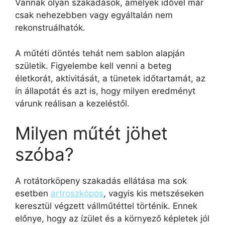
Vannak olyan szakadások, amelyek idővel már
csak nehezebben vagy egyáltalán nem
rekonstruálhatók.
A műtéti döntés tehát nem sablon alapján
születik. Figyelembe kell venni a beteg
életkorát, aktivitását, a tünetek időtartamát, az
ín állapotát és azt is, hogy milyen eredményt
várunk reálisan a kezeléstől.
Milyen műtét jöhet
szóba?
A rotátorköpeny szakadás ellátása ma sok
esetben
artroszkópos
, vagyis kis metszéseken
keresztül végzett vállműtéttel történik. Ennek
előnye, hogy az ízület és a környező képletek jól