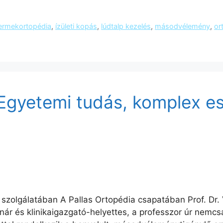
ermekortopédia
,
ízületi kopás
,
lúdtalp kezelés
,
másodvélemény
,
or
 Egyetemi tudás, komplex e
k szolgálatában A Pallas Ortopédia csapatában Prof. Dr
anár és klinikaigazgató-helyettes, a professzor úr nemc