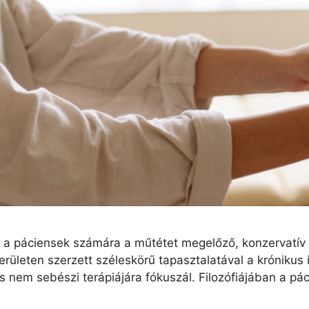
y a páciensek számára a műtétet megelőző, konzervatív 
ületen szerzett széleskörű tapasztalatával a krónikus 
s nem sebészi terápiájára fókuszál. Filozófiájában a p