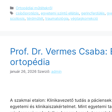
Ortopédiai műtétekről
csípőprotézis
,
egyetemi szintű ellátás
,
gerincferdülés
,
gy
scoliosis
,
térdműtét
,
traumatológia
,
végtagkorrekció
Prof. Dr. Vermes Csaba:
ortopédia
január 26, 2026
Szerző:
admin
A szakmai etalon: Klinikavezető tudás a páciense
egyetemi és klinikaiszakértelmet. Mint egyetemi t