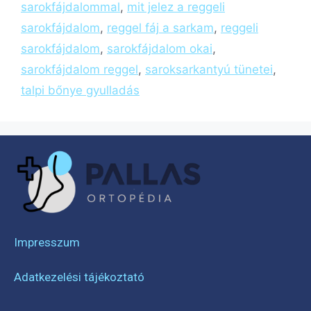
sarokfájdalommal
,
mit jelez a reggeli
sarokfájdalom
,
reggel fáj a sarkam
,
reggeli
sarokfájdalom
,
sarokfájdalom okai
,
sarokfájdalom reggel
,
saroksarkantyú tünetei
,
talpi bőnye gyulladás
Impresszum
Adatkezelési tájékoztató