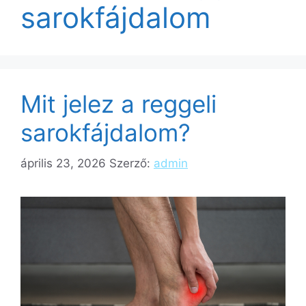
sarokfájdalom
Mit jelez a reggeli
sarokfájdalom?
április 23, 2026
Szerző:
admin