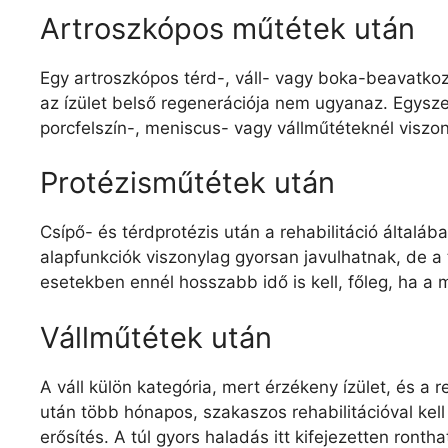
Artroszkópos műtétek után
Egy artroszkópos térd-, váll- vagy boka-beavatkoz
az ízület belső regenerációja nem ugyanaz. Egys
porcfelszín-, meniscus- vagy vállműtéteknél viszon
Protézisműtétek után
Csípő- és térdprotézis után a rehabilitáció általá
alapfunkciók viszonylag gyorsan javulhatnak, de 
esetekben ennél hosszabb idő is kell, főleg, ha a m
Vállműtétek után
A váll külön kategória, mert érzékeny ízület, és a 
után több hónapos, szakaszos rehabilitációval kel
erősítés. A túl gyors haladás itt kifejezetten ronth