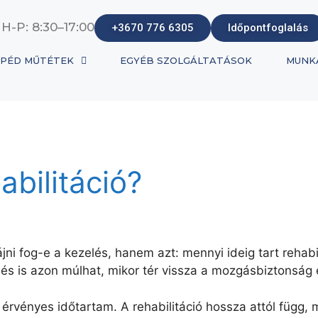
 H-P: 8:30–17:00
+3670 776 6305
Időpontfoglalás
PÉD MŰTÉTEK
EGYÉB SZOLGÁLTATÁSOK
MUNK
abilitáció?
jni fog-e a kezelés, hanem azt: mennyi ideig tart rehabi
és is azon múlhat, mikor tér vissza a mozgásbiztonság 
 érvényes időtartam. A rehabilitáció hossza attól függ, 