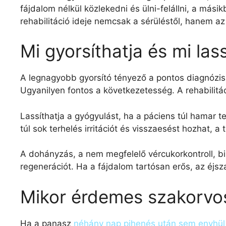
fájdalom nélkül közlekedni és ülni-felállni, a másik
rehabilitáció ideje nemcsak a sérüléstől, hanem az el
Mi gyorsíthatja és mi lass
A legnagyobb gyorsító tényező a pontos diagnózis é
Ugyanilyen fontos a következetesség. A rehabilit
Lassíthatja a gyógyulást, ha a páciens túl hamar t
túl sok terhelés irritációt és visszaesést hozhat,
A dohányzás, a nem megfelelő vércukorkontroll, bi
regenerációt. Ha a fájdalom tartósan erős, az éjs
Mikor érdemes szakorvos
Ha a panasz
néhány nap pihenés után sem enyhül