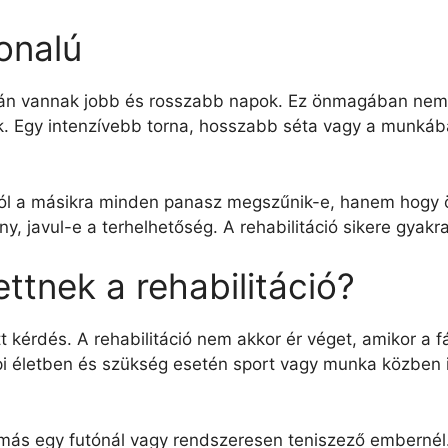
onalú
során vannak jobb és rosszabb napok. Ez önmagában nem
pünk. Egy intenzívebb torna, hosszabb séta vagy a munká
pról a másikra minden panasz megszűnik-e, hanem hogy
ny, javul-e a terhelhetőség. A rehabilitáció sikere gya
ttnek a rehabilitáció?
t kérdés. A rehabilitáció nem akkor ér véget, amikor a f
napi életben és szükség esetén sport vagy munka közben
 más egy futónál vagy rendszeresen teniszező embernél.