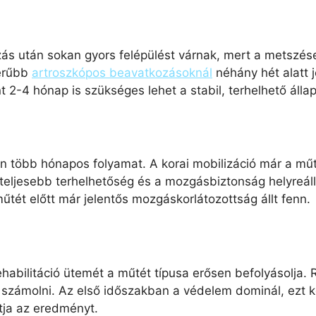
ás után sokan gyors felépülést várnak, mert a metszése
zerűbb
artroszkópos beavatkozásoknál
néhány hét alatt j
t 2-4 hónap is szükséges lehet a stabil, terhelhető álla
ban több hónapos folyamat. A korai mobilizáció már a mű
a teljesebb terhelhetőség és a mozgásbiztonság helyreá
űtét előtt már jelentős mozgáskorlátozottság állt fenn.
rehabilitáció ütemét a műtét típusa erősen befolyásolja. 
l számolni. Az első időszakban a védelem dominál, ezt
atja az eredményt.