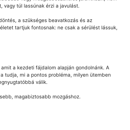
 vagy túl lassúnak érzi a javulást.
si döntés, a szükséges beavatkozás és az
etet tartjuk fontosnak: ne csak a sérülést lássuk,
 amit a kezdeti fájdalom alapján gondolnánk. A
Ha tudja, mi a pontos probléma, milyen ütemben
egnyugtatóbbá válik.
ntesebb, magabiztosabb mozgáshoz.