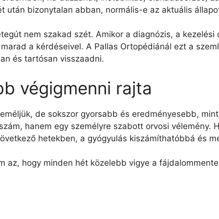
 után bizonytalan abban, normális-e az aktuális állapot,
 betegút nem szakad szét. Amikor a diagnózis, a kezelé
rad a kérdéseivel. A Pallas Ortopédiánál ezt a szemlél
an és tartósan visszaadni.
bb végigmenni rajta
nt reméljük, de sokszor gyorsabb és eredményesebb, mint
s szám, hanem egy személyre szabott orvosi vélemény. 
 a következő hetekben, a gyógyulás kiszámíthatóbbá és m
nem az, hogy minden hét közelebb vigye a fájdalomme