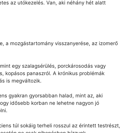
zetes az utókezelés. Van, aki néhány hét alatt
tése, a mozgástartomány visszanyerése, az izomerő
 mint egy szalagsérülés, porckárosodás vagy
es, kopásos panaszról. A krónikus problémák
s is megváltozik.
iens gyakran gyorsabban halad, mint az, aki
 hogy idősebb korban ne lehetne nagyon jó
lni.
ns túl sokáig terheli rosszul az érintett testrészt,
s esetén ne csak pihenésben bízzunk.