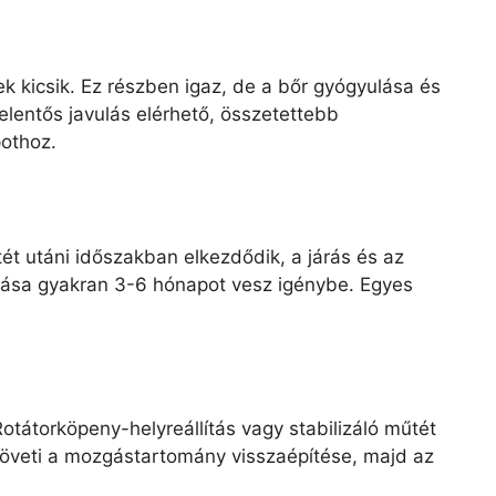
k kicsik. Ez részben igaz, de a bőr gyógyulása és
elentős javulás elérhető, összetettebb
pothoz.
tét utáni időszakban elkezdődik, a járás és az
llása gyakran 3-6 hónapot vesz igénybe. Egyes
Rotátorköpeny-helyreállítás vagy stabilizáló műtét
 követi a mozgástartomány visszaépítése, majd az