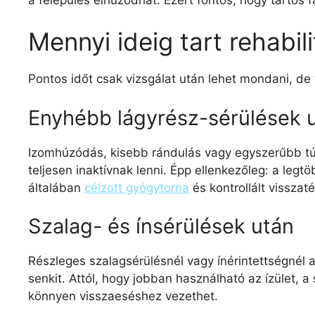
Mennyi ideig tart rehabi
Pontos időt csak vizsgálat után lehet mondani, d
Enyhébb lágyrész-sérülések 
Izomhúzódás, kisebb rándulás vagy egyszerűbb túlte
teljesen inaktívnak lenni. Épp ellenkezőleg: a legt
általában
célzott gyógytorna
és kontrollált visszat
Szalag- és ínsérülések után
Részleges szalagsérülésnél vagy ínérintettségnél 
senkit. Attól, hogy jobban használható az ízület, 
könnyen visszaeséshez vezethet.