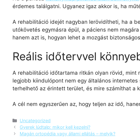
érdemes találgatni. Ugyanez igaz akkor is, ha műtét
A rehabilitáció idejét nagyban lerövidítheti, ha a
utókövetés egymásra épül, a páciens nem magára ma
hanem azt is, hogyan lehet a mozgást biztonságos
Reális időtervvel könnye
A rehabilitáció időtartama ritkán olyan rövid, mi
legjobb kiindulópont nem egy általános internete
terhelhető az érintett terület, és mire számíthat
A cél nem egyszerűen az, hogy teljen az idő, ha
Uncategorized
Gyerek lúdtalp: mikor kell kezelni?
Magán ortopédia vagy állami ellátás – melyik?