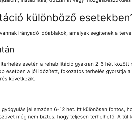
litáció különböző esetekben
e vannak irányadó időablakok, amelyek segítenek a terv
után
rhelés esetén a rehabilitáció gyakran 2-6 hét között mo
öbb esetben a jól időzített, fokozatos terhelés gyorsítj
érés következik.
a gyógyulás jellemzően 6-12 hét. Itt különösen fontos,
a szövet még nem biztos, hogy teljesen terhelhető. A túl