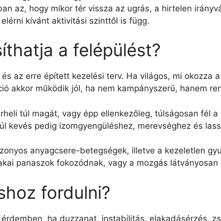
ban az, hogy mikor tér vissza az ugrás, a hirtelen irányvá
érni kívánt aktivitási szinttől is függ.
íthatja a felépülést?
s az erre épített kezelési terv. Ha világos, mi okozza 
áció akkor működik jól, ha nem kampányszerű, hanem re
erheli túl magát, vagy épp ellenkezőleg, túlságosan fél
 a túl kevés pedig izomgyengüléshez, merevséghez és las
zonyos anyagcsere-betegségek, illetve a kezeletlen gyul
zakai panaszok fokozódnak, vagy a mozgás látványosan r
hoz fordulni?
érdemben, ha duzzanat, instabilitás, elakadásérzés, 