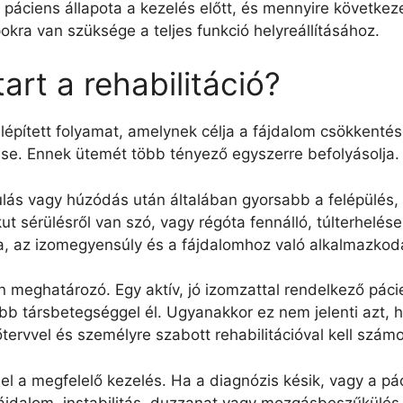
t a páciens állapota a kezelés előtt, és mennyire követke
kra van szüksége a teljes funkció helyreállításához.
art a rehabilitáció?
 felépített folyamat, amelynek célja a fájdalom csökken
rése. Ennek ütemét több tényező egyszerre befolyásolja.
lás vagy húzódás után általában gyorsabb a felépülés,
 sérülésről van szó, vagy régóta fennálló, túlterhelés
, az izomegyensúly és a fájdalomhoz való alkalmazkodá
én meghatározó. Egy aktív, jó izomzattal rendelkező pác
több társbetegséggel él. Ugyanakkor ez nem jelenti azt,
őtervvel és személyre szabott rehabilitációval kell számo
 a megfelelő kezelés. Ha a diagnózis késik, vagy a pácie
 fájdalom, instabilitás, duzzanat vagy mozgásbeszűkülé