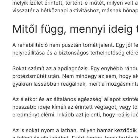
melyik ízület érintett, történt-e műtét, milyen vol
visszatér a hétköznapi aktivitáshoz, másnak hónapo
Mitől függ, mennyi ideig t
A rehabilitáció nem pusztán tornát jelent. Egy jól
helyreállítása és a biztonságos terhelhetőség elé
Sokat számít az alapdiagnózis. Egy enyhébb rándu
protézisműtét után. Nem mindegy az sem, hogy akut
gyakran lassabban reagálnak, mert a mozgásminta
Az életkor és az általános egészségi állapot szint
hosszabb ideje kíméli az érintett végtagot, vagy 
eredményt elérni. Inkább azt jelenti, hogy reális id
Az is sokat nyom a latban, milyen hamar kezdődik el
a felépülés elhúzódhat. Ezért fontos, hogy tartós