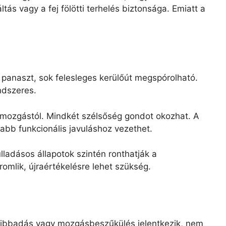
ltás vagy a fej fölötti terhelés biztonsága. Emiatt a
a panaszt, sok felesleges kerülőút megspórolható.
ndszeres.
 a mozgástól. Mindkét szélsőség gondot okozhat. A
sabb funkcionális javuláshoz vezethet.
ladásos állapotok szintén ronthatják a
omlik, újraértékelésre lehet szükség.
zsibbadás vagy mozgásbeszűkülés jelentkezik, nem