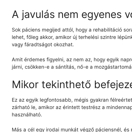
A javulás nem egyenes v
Sok páciens megijed attól, hogy a rehabilitáció 
lehet, főleg akkor, amikor új terhelési szintre lé
vagy fáradtságot okozhat.
Amit érdemes figyelni, az nem az, hogy egyik na
járni, csökken-e a sántítás, nő-e a mozgástartomá
Mikor tekinthető befejeze
Ez az egyik legfontosabb, mégis gyakran félreértet
zárható le, amikor az érintett testrész a minden
használható.
Más a cél egy irodai munkát végző páciensnél, és