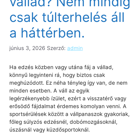
vállad? Nem mindig
csak túlterhelés áll
a háttérben.
június 3, 2026
Szerző:
admin
Ha edzés közben vagy utána fáj a vállad,
könnyű legyinteni rá, hogy biztos csak
meghúzódott. Ez néha tényleg így van, de nem
minden esetben. A váll az egyik
legérzékenyebb ízület, ezért a visszatérő vagy
erősödő fájdalmat érdemes komolyan venni. A
sportsérülések között a vállpanaszok gyakoriak,
főleg súlyzós edzésnél, dobómozgásoknál,
úszásnál vagy küzdősportoknál.