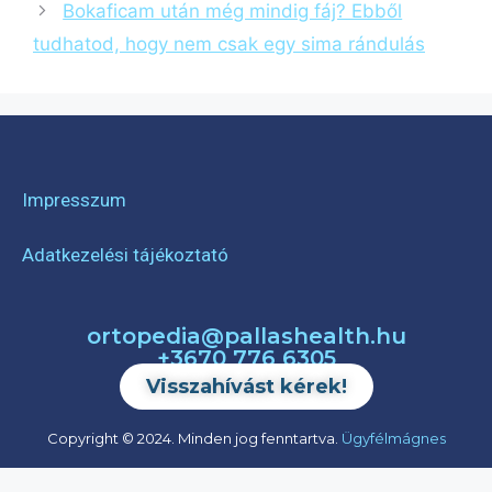
Bokaficam után még mindig fáj? Ebből
tudhatod, hogy nem csak egy sima rándulás
Impresszum
Adatkezelési tájékoztató
ortopedia@pallashealth.hu
+3670 776 6305
Visszahívást kérek!
Copyright © 2024. Minden jog fenntartva.
Ügyfélmágnes