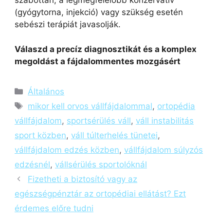
szabottan, a legmegfelelőbb konzervatív
(gyógytorna, injekció) vagy szükség esetén
sebészi terápiát javasolják.
Válaszd a precíz diagnosztikát és a komplex
megoldást a fájdalommentes mozgásért
Általános
mikor kell orvos vállfájdalommal
,
ortopédia
vállfájdalom
,
sportsérülés váll
,
váll instabilitás
sport közben
,
váll túlterhelés tünetei
,
vállfájdalom edzés közben
,
vállfájdalom súlyzós
edzésnél
,
vállsérülés sportolóknál
Fizetheti a biztosító vagy az
egészségpénztár az ortopédiai ellátást? Ezt
érdemes előre tudni