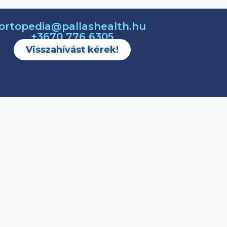
ortopedia@pallashealth.hu
+3670 776 6305
Visszahívást kérek!