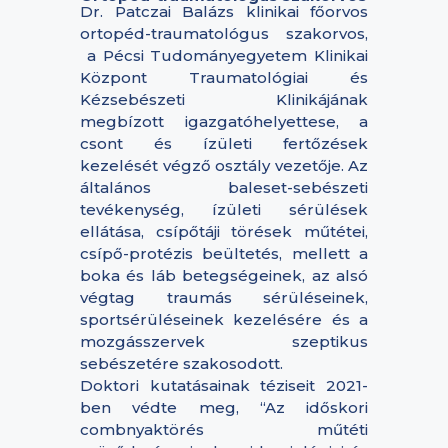
Dr. Patczai Balázs klinikai főorvos
ortopéd-traumatológus szakorvos,
a Pécsi Tudományegyetem Klinikai
Központ Traumatológiai és
Kézsebészeti Klinikájának
megbízott igazgatóhelyettese, a
csont és ízületi fertőzések
kezelését végző osztály vezetője. Az
általános baleset-sebészeti
tevékenység, ízületi sérülések
ellátása, csípőtáji törések műtétei,
csípő-protézis beültetés, mellett a
boka és láb betegségeinek, az alsó
végtag traumás sérüléseinek,
sportsérüléseinek kezelésére és a
mozgásszervek szeptikus
sebészetére szakosodott.
Doktori kutatásainak téziseit 2021-
ben védte meg, “Az időskori
combnyaktörés műtéti