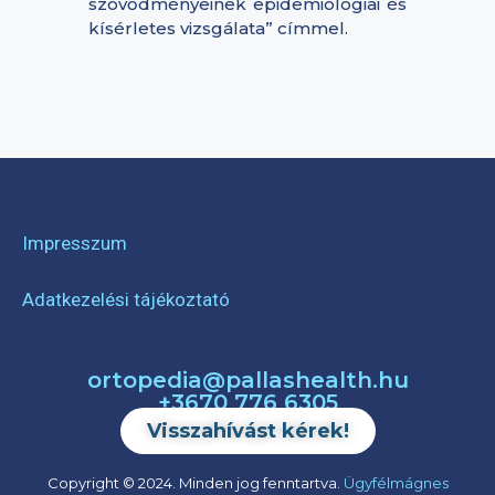
szövődményeinek epidemiológiai és
kísérletes vizsgálata” címmel.
Impresszum
Adatkezelési tájékoztató
ortopedia@pallashealth.hu
+3670 776 6305
Visszahívást kérek!
Copyright © 2024. Minden jog fenntartva.
Ügyfélmágnes