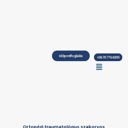
Időpontfoglalás
+3670 776 6305
Ortopéd-traumatológus szakorvos